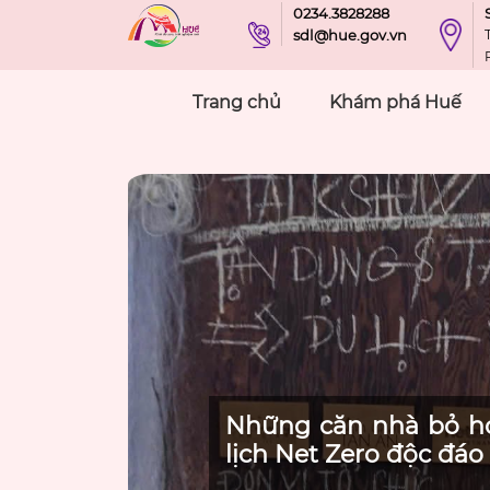
0234.3828288
sdl@hue.gov.vn
Trang chủ
Khám phá Huế
Những căn nhà bỏ h
lịch Net Zero độc đáo