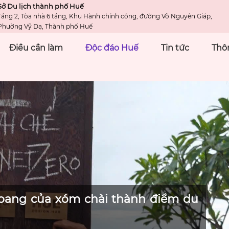
Sở Du lịch thành phố Huế
Tầng 2, Tòa nhà 6 tầng, Khu Hành chính công, đường Võ Nguyên Giáp,
Phường Vỹ Dạ, Thành phố Huế
Điều cần làm
Độc đáo Huế
Tin tức
Thôn
oang của xóm chài thành điểm du