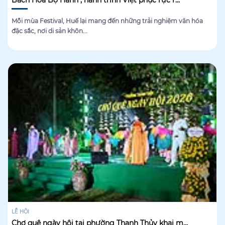
Bách Hoa Bộ Hành , hành trình Việt phục rực r...
Mỗi mùa Festival, Huế lại mang đến những trải nghiệm văn hóa
đặc sắc, nơi di sản khôn...
LỄ HỘI
Chợ quê ngày hội tại phường Thanh Thủy khai m...