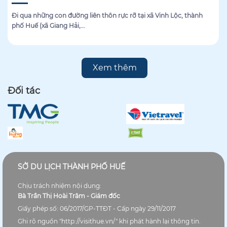
Đi qua những con đường liên thôn rực rỡ tại xã Vinh Lộc, thành
phố Huế (xã Giang Hải,...
Xem thêm
Đối tác
SỞ DU LỊCH THÀNH PHỐ HUẾ
Chịu trách nhiệm nội dung:
Bà Trần Thị Hoài Trâm - Giám đốc
Giấy phép số: 06/2017/GP-TTĐT - Cấp ngày 29/11/2017
Ghi rõ nguồn "http://visithue.vn/" khi phát hành lại thông tin.