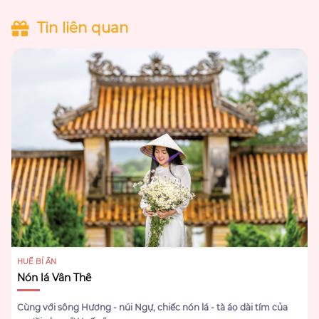
Tin liên quan
HUẾ BÍ ẨN
Nón lá Vân Thê
Cùng với sông Hương - núi Ngự, chiếc nón lá - tà áo dài tím của