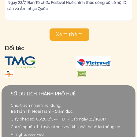
Ngày 23/7, Ban Tổ chức Festival Huế chính thức công bố Lễ hội Di
sản và Âm nhạc Quốc ...
Xem thêm
Đối tác
SỞ DU LỊCH THÀNH PHỐ HUẾ
Chịu trách nhiệm nội dung:
Bà Trần Thị Hoài Trâm - Giám đốc
Giấy phép số: 06/2017/GP-TTĐT - Cấp ngày 29/11/2017
Ghi rõ nguồn "http://visithue.vn/" khi phát hành lại thông tin.
All rights reserved.