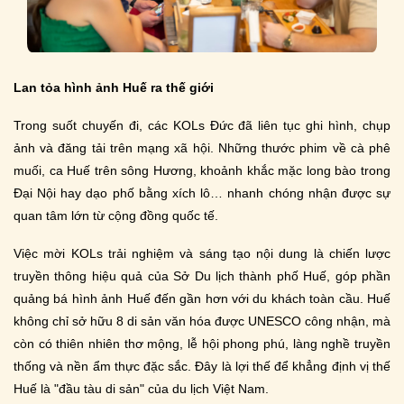
Lan tỏa hình ảnh Huế ra thế giới
Trong suốt chuyến đi, các KOLs Đức đã liên tục ghi hình, chụp
ảnh và đăng tải trên mạng xã hội. Những thước phim về cà phê
muối, ca Huế trên sông Hương, khoảnh khắc mặc long bào trong
Đại Nội hay dạo phố bằng xích lô… nhanh chóng nhận được sự
quan tâm lớn từ cộng đồng quốc tế.
Việc mời KOLs trải nghiệm và sáng tạo nội dung là chiến lược
truyền thông hiệu quả của Sở Du lịch thành phố Huế, góp phần
quảng bá hình ảnh Huế đến gần hơn với du khách toàn cầu. Huế
không chỉ sở hữu 8 di sản văn hóa được UNESCO công nhận, mà
còn có thiên nhiên thơ mộng, lễ hội phong phú, làng nghề truyền
thống và nền ẩm thực đặc sắc. Đây là lợi thế để khẳng định vị thế
Huế là "đầu tàu di sản" của du lịch Việt Nam.