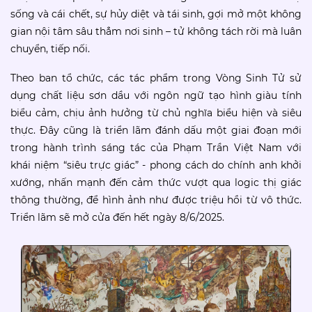
sống và cái chết, sự hủy diệt và tái sinh, gợi mở một không
gian nội tâm sâu thẳm nơi sinh – tử không tách rời mà luân
chuyển, tiếp nối.
Theo ban tổ chức, các tác phẩm trong Vòng Sinh Tử sử
dụng chất liệu sơn dầu với ngôn ngữ tạo hình giàu tính
biểu cảm, chịu ảnh hưởng từ chủ nghĩa biểu hiện và siêu
thực. Đây cũng là triển lãm đánh dấu một giai đoạn mới
trong hành trình sáng tác của Phạm Trần Việt Nam với
khái niệm “siêu trực giác” - phong cách do chính anh khởi
xướng, nhấn mạnh đến cảm thức vượt qua logic thị giác
thông thường, để hình ảnh như được triệu hồi từ vô thức.
Triển lãm sẽ mở cửa đến hết ngày 8/6/2025.