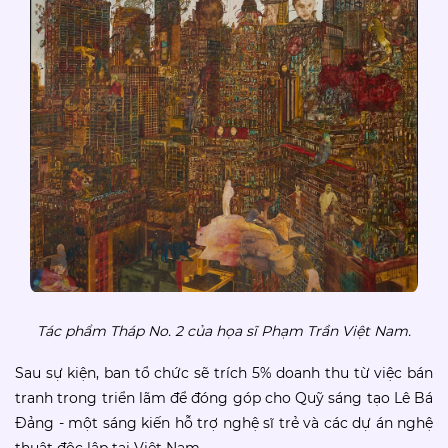
Tác phẩm Tháp No. 2 của họa sĩ Phạm Trần Việt Nam.
Sau sự kiện, ban tổ chức sẽ trích 5% doanh thu từ việc bán
tranh trong triển lãm để đóng góp cho Quỹ sáng tạo Lê Bá
Đảng - một sáng kiến hỗ trợ nghệ sĩ trẻ và các dự án nghệ
thuật độc lập tại Việt Nam.