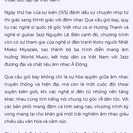
Ngày thứ hai của sự kiện (11/5) đánh dấu sự chuyển nhịp từ
thị giác sang thính giác với đêm nhạc Qua cầu gió bay, quy
tụ các nghệ sĩ quốc tế gốc Việt như ca sĩ Hương Thanh và
nghệ sĩ guitar Jazz Nguyên Lê. Bên cạnh đó, chương trình
còn có sự tham gia của nghệ sĩ đàn tranh Koto người Nhật
Mieko Miyazaki, tạo thành bộ ba trình diễn mang âm
hưởng World Music, kết hợp dân ca Việt Nam với Jazz
đương đại và chất liệu âm nhạc Á Đông.
Qua cầu gió bay không chỉ là sự hòa quyện giữa âm nhạc
truyền thống và hiện đại, mà còn là một cuộc đối thoại
xuyên biên giới, khi các nghệ sĩ đến từ những nền tảng
khác nhau cùng tìm tiếng nói chung từ gốc rễ dân tộc. Với
các bản phối mang đậm cá tính sáng tạo, chương trình kỳ
vọng mang lại cho khán giả một trải nghiệm âm nhạc giàu
chiều sâu văn hóa và cảm xúc.