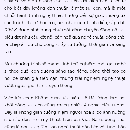
Chia sẻ về định hướng của sự kiện, đại diện ban tổ chức
cho biết đây không đơn thuần là một sự kiện, mà là một
chuỗi hành trình nghệ thuật hướng đến sự giao thoa giữa
các loại hình: từ hội họa, âm nhạc đến trình diễn, sắp đặt.
“Chảy” được hình dung như một dòng chuyển động nội tại,
biểu đạt nhu cầu kết nối bản ngã qua nghệ thuật, đồng thời
là phép ẩn dụ cho dòng chảy tư tưởng, thời gian và sáng
tạo.
Mỗi chương trình sẽ mang tính thử nghiệm, mời gọi nghệ
sĩ theo đuổi con đường sáng tạo riêng, đồng thời tạo cơ
hội để khán giả tiếp cận những trải nghiệm nghệ thuật
vượt ngoài giới hạn truyền thống.
Việc lựa chọn Không gian lưu niệm Lê Bá Đảng làm nơi
khởi động sự kiện cũng mang nhiều ý nghĩa biểu tượng.
Đây là không gian tưởng niệm người họa sĩ có ảnh hưởng
sâu sắc đến nền mỹ thuật hiện đại Việt Nam, đồng thời
cũng là nơi lưu giữ di sản nghệ thuật gắn liền với tinh thần