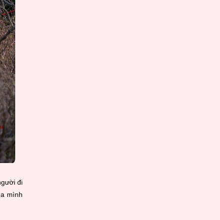
người đi
ủa mình