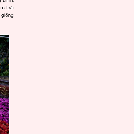
 Đình,
m loài
 giống