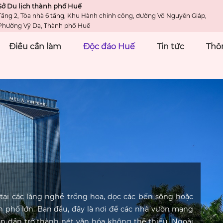
Sở Du lịch thành phố Huế
Tầng 2, Tòa nhà 6 tầng, Khu Hành chính công, đường Võ Nguyên Giáp,
Phường Vỹ Dạ, Thành phố Huế
Điều cần làm
Độc đáo Huế
Tin tức
Thôn
 tại các làng nghề trồng hoa, dọc các bến sông hoặc
 phố lớn. Ban đầu, đây là nơi để các nhà vườn mang
n dần trở thành nét văn hóa không thể thiếu. Ngoài