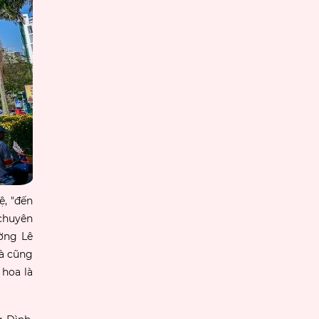
ệ, "đến
"chuyên
ờng Lê
và cũng
 hoa là