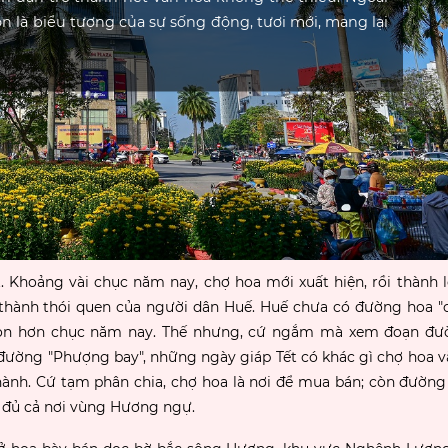
n là biểu tượng của sự sống động, tươi mới, mang lại
 Khoảng vài chục năm nay, chợ hoa mới xuất hiện, rồi thành l
trở thành thói quen của người dân Huế. Huế chưa có đường hoa 
òn hơn chục năm nay. Thế nhưng, cứ ngắm mà xem đoạn đư
 đường "Phượng bay", những ngày giáp Tết có khác gì chợ hoa 
ành. Cứ tạm phân chia, chợ hoa là nơi để mua bán; còn đường
ụ đủ cả nơi vùng Hương ngự.