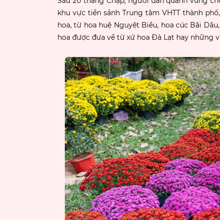
Sau 20 tháng Chạp, người dân quanh vùng ch
khu vực tiền sảnh Trung tâm VHTT thành phố, 
hoa, từ hoa huệ Nguyệt Biều, hoa cúc Bãi Dâu
hoa được đưa về từ xứ hoa Đà Lạt hay những v