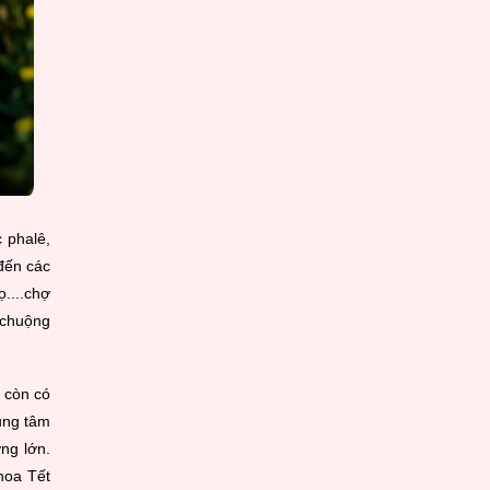
 phalê,
đến các
ọ....chợ
 chuộng
 còn có
ung tâm
ng lớn.
hoa Tết