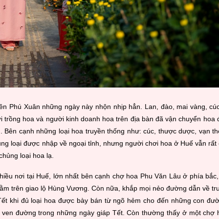
iên Phú Xuân những ngày này nhộn nhịp hẳn. Lan, đào, mai vàng, cúc
 trồng hoa và người kinh doanh hoa trên địa bàn đã vận chuyển hoa 
n. Bên cạnh những loại hoa truyền thống như: cúc, thược dược, vạn th
ng loại được nhập về ngoại tỉnh, nhưng người chơi hoa ở Huế vẫn rất
hủng loại hoa lạ.
hiều nơi tại Huế, lớn nhất bên cạnh chợ hoa Phu Văn Lâu ở phía bắc,
nằm trên giao lộ Hùng Vương. Còn nữa, khắp mọi nẻo đường dẫn về tr
Tết khi đủ loại hoa được bày bán từ ngõ hẻm cho đến những con đườ
t ven đường trong những ngày giáp Tết. Còn thường thấy ở một chợ 