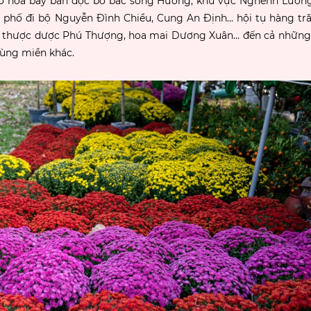
ở hoa bày bán dọc bờ bắc sông Hương, khu vực Nghênh Lương
phố đi bộ Nguyễn Đình Chiểu, Cung An Định... hội tụ hàng tră
, thược dược Phú Thượng, hoa mai Dương Xuân... đến cả những
ùng miền khác.