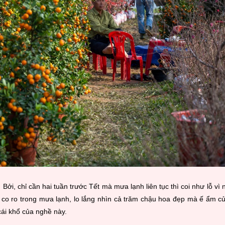
ởi, chỉ cần hai tuần trước Tết mà mưa lạnh liên tục thì coi như lỗ vì 
co ro trong mưa lạnh, lo lắng nhìn cả trăm chậu hoa đẹp mà ế ẩm c
ái khổ của nghề này.