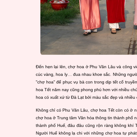
Đến hẹn lại lên, chợ hoa ở Phu Văn Lâu và công v
cúc vàng, hoa ly… đua nhau khoe sắc. Những người
"chợ hoa" để phục vụ bà con trong dịp tết cổ truyề
hoa Tết năm nay cũng phong phú hơn với nhiều chủ
hoa có xuất xứ từ Đà Lạt bởi màu sắc đẹp và nhiều c
Không chỉ có Phu Văn Lâu, chợ hoa Tết còn có ở n
chợ hoa ở Trung tâm Văn hóa thông tin thành phố 
thành phố Huế, đâu đâu cũng rộn ràng không khí 
Người Huế không lạ chi với những chợ hoa tự phá