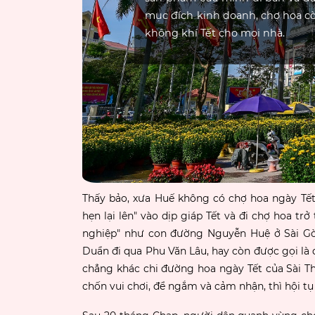
mục đích kinh doanh, chợ hoa cò
không khí Tết cho mọi nhà.
Thấy bảo, xưa Huế không có chợ hoa ngày Tết.
hẹn lại lên" vào dịp giáp Tết và đi chợ hoa 
nghiệp" như con đường Nguyễn Huệ ở Sài G
Duẩn đi qua Phu Văn Lâu, hay còn được gọi là
chẳng khác chi đường hoa ngày Tết của Sài Th
chốn vui chơi, để ngắm và cảm nhận, thì hội t