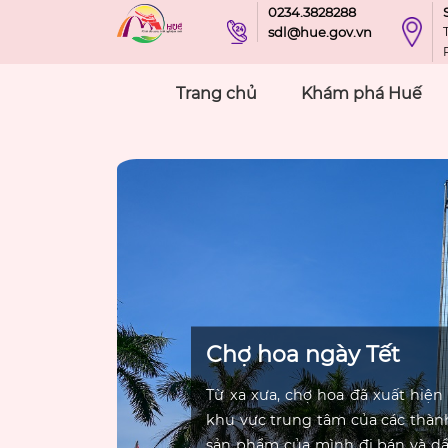
0234.3828288
sdl@hue.gov.vn
Trang chủ
Khám phá Huế
Chợ hoa ngày Tết
Từ xa xưa, chợ hoa đã xuất hiện
khu vực trung tâm của các thành
sản phẩm của mình đi bán và dầ