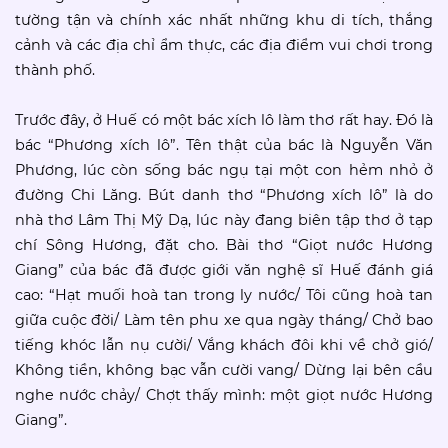
tường tận và chính xác nhất những khu di tích, thắng
cảnh và các địa chỉ ẩm thực, các địa điểm vui chơi trong
thành phố.
Trước đây, ở Huế có một bác xích lô làm thơ rất hay. Ðó là
bác “Phương xích lô”. Tên thật của bác là Nguyễn Văn
Phương, lúc còn sống bác ngụ tại một con hẻm nhỏ ở
đường Chi Lăng. Bút danh thơ “Phương xích lô” là do
nhà thơ Lâm Thị Mỹ Dạ, lúc này đang biên tập thơ ở tạp
chí Sông Hương, đặt cho. Bài thơ “Giọt nước Hương
Giang” của bác đã được giới văn nghệ sĩ Huế đánh giá
cao: “Hạt muối hoà tan trong ly nước/ Tôi cũng hoà tan
giữa cuộc đời/ Làm tên phu xe qua ngày tháng/ Chở bao
tiếng khóc lẫn nụ cười/ Vắng khách đôi khi về chở gió/
Không tiền, không bạc vẫn cười vang/ Dừng lại bên cầu
nghe nước chảy/ Chợt thấy mình: một giọt nước Hương
Giang”.