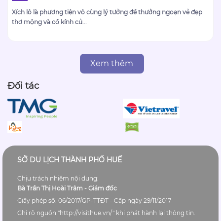
Xích lô là phương tiện vô cùng lý tưởng để thưởng ngoạn vẻ đẹp
thơ mộng và cổ kính củ...
Xem thêm
Đối tác
SỞ DU LỊCH THÀNH PHỐ HUẾ
Chịu trách nhiệm nội dung:
Bà Trần Thị Hoài Trâm - Giám đốc
Giấy phép số: 06/2017/GP-TTĐT - Cấp ngày 29/11/2017
Ghi rõ nguồn "http://visithue.vn/" khi phát hành lại thông tin.