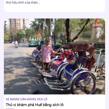
thơ hữu tình của thàn...
XE ĐẠP/XE GẮN MÁY/XE XÍCH LÔ
Thú vị khám phá Huế bằng xích lô