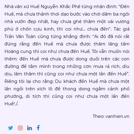
Nhà văn xứ Huế Nguyễn Khắc Phê từng nhận định: “Ðến
Huế, mà chưa thảnh thơi dạo bước vào chơi dăm ba ngôi
nhà vườn đẹp nhất, hay chưa ghé thăm một vài vương
phủ ở chốn cựu kinh, thì coi như… chưa đến”. Tác giả
Trần Văn Toản cũng từng khẳng định: “Ai đó đã nói rất
đúng rằng đến Huế mà chưa được thăm lăng tẩm
Hoàng cung thì coi như chưa đến Huế. Tôi vẫn muốn nói
thêm: đến Huế mà chưa được dong duổi trên các con
đường để tắm mình trong những cơn mưa rả rích, dìu
dịu, lâm thâm thì cũng coi như chưa một lần đến Huế”.
Riêng tôi lại cho rằng: Du khách đến Huế mà chưa một
lần ngồi trên xích lô để thong dong ngắm cảnh phố
phường, di tích thì cũng coi như chưa một lần đến
Huế!./.
Theo: vanhien.vn